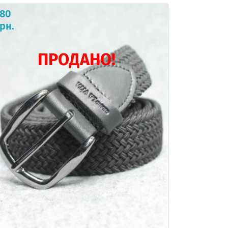
780
рн.
ПРОДАНО!