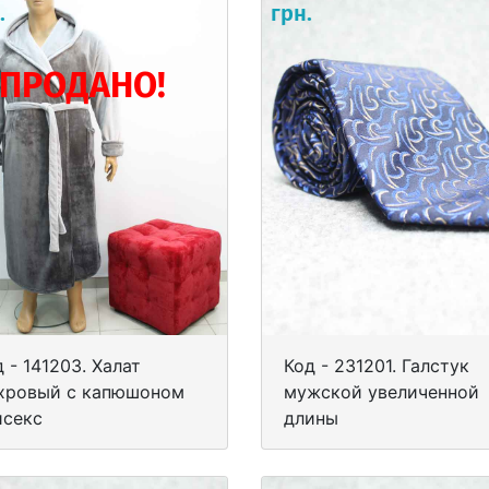
.
грн.
ПРОДАНО!
 - 141203. Халат
Код - 231201. Галстук
хровый с капюшоном
мужской увеличенной
исекс
длины