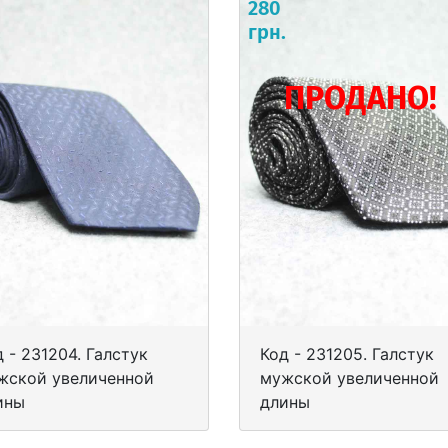
280
.
грн.
ПРОДАНО!
 - 231204. Галстук
Код - 231205. Галстук
жской увеличенной
мужской увеличенной
ины
длины