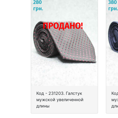
280
380
грн.
грн
ПРОДАНО!
Код - 231203. Галстук
Код
мужской увеличенной
му
длины
дл