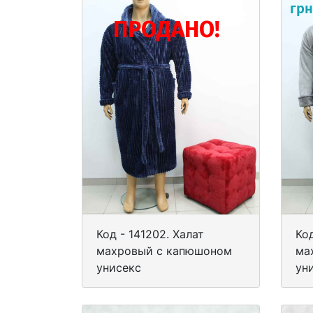
грн
ПРОДАНО!
Код - 141202. Халат
Код
махровый с капюшоном
ма
унисекс
ун