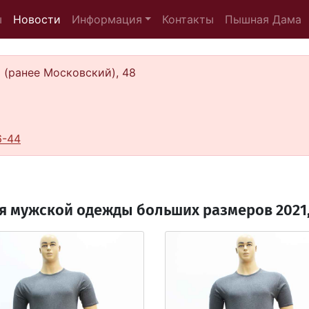
(current)
ы
Новости
Информация
Контакты
Пышная Дама
а (ранее Московский), 48
6-44
 мужской одежды больших размеров 2021, 