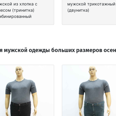
жской из хлопка с
мужской трикотажный
чесом (тринитка)
(двунитка)
мбинированный
я мужской одежды больших размеров осень