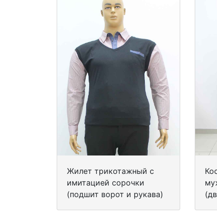
Жилет трикотажный с
Ко
имитацией сорочки
му
(подшит ворот и рукава)
(д