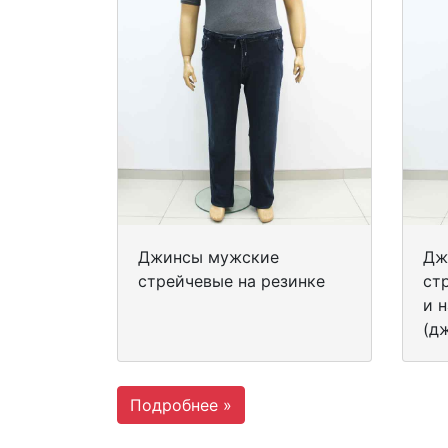
Джинсы мужские
Дж
стрейчевые на резинке
ст
и 
(д
Подробнее »