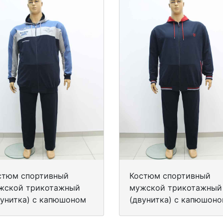
стюм спортивный
Костюм спортивный
жской трикотажный
мужской трикотажный
вунитка) с капюшоном
(двунитка) с капюшон